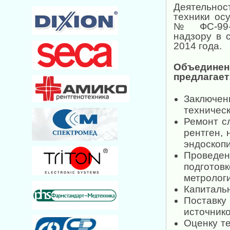
Деятельно
техники ос
№ ФС-99-0
надзору в 
2014 года.
Объедине
предлагает
Заключе
техничес
Ремонт с
рентген,
эндоскопи
Проведен
подготов
метролог
Капиталь
Поставк
источник
Оценку т